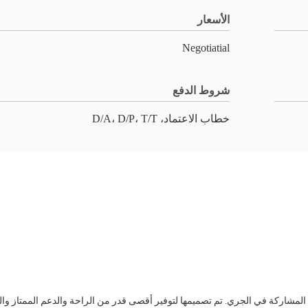
الأسعار
Negotiatial
شروط الدفع
خطاب الاعتماد، D/A، D/P، T/T
اركة في الجري. تم تصميمها لتوفير أقصى قدر من الراحة والدعم الممتاز والمتانة