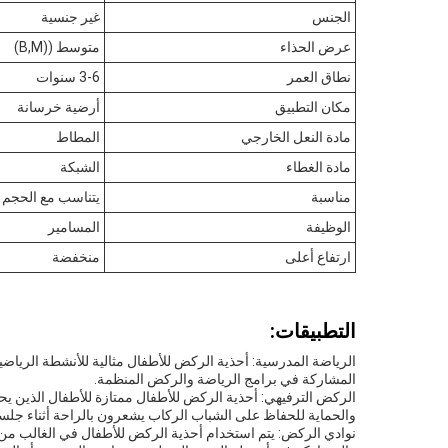
الجنس
غير جنسية
عرض الحذاء
متوسط ((B,M)
نطاق العمر
3-6 سنوات
مكان التطبيق
أرضية خرسانة
مادة النعل الخارجي
المطاط
مادة الغطاء
الشبكة
مناسبة
يتناسب مع الحجم
الوظيفة
المسامير
ارتفاع أعلى
منخفضة
التطبيقات:
الرياضة المدرسية: أحذية الركض للأطفال مثالية للأنشطة الرياضية
المشاركة في برامج الرياضة والركض المنظمة.
الركض الترفيهي: أحذية الركض للأطفال ممتازة للأطفال الذين يح
والحماية للحفاظ على الشباب الركاب يشعرون بالراحة أثناء جل
نوادي الركض: يتم استخدام أحذية الركض للأطفال في الغالب من ق