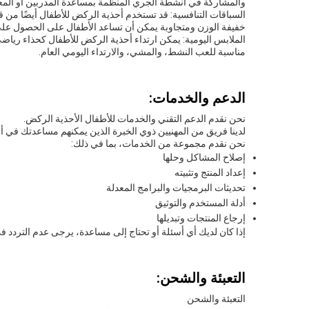
والمشاركة في أنشطة الجري المنظمة بمساعدة المدربين أو المع
السباقات التنافسية: قد تستخدم أحذية الركض للأطفال أيضًا من ق
خفيفة الوزن ومتجاوبة يمكن أن تساعد الأطفال على الحصول على
الملابس اليومية: يمكن ارتداء أحذية الركض للأطفال كحذاء رياضي
مناسبة للعب النشط، والمشي، والارتداء اليومي العام.
الدعم والخدمات:
نحن نقدم الدعم التقني والخدمات للأطفال الأحذية الركض.
لدينا فريق من المهنيين ذوي الخبرة الذين يمكنهم مساعدتك في أي 
نحن نقدم مجموعة من الخدمات، بما في ذلك:
إصلاح المشاكل وحلها
إعداد المنتج وتثبيته
تحديثات البرمجيات والبرامج المعدلة
أدلة المستخدم والتوثيق
إرجاع المنتجات وتبديلها
إذا كان لديك أي أسئلة أو تحتاج إلى مساعدة، يرجى عدم التردد في 
التعبئة والشحن:
التعبئة والشحن