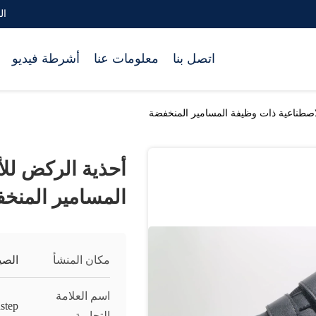
البر
اتصل بنا
معلومات عنا
أشرطة فيديو
اصطناعية ذات وظيفة المسامير المنخفضة
أحذية الركض لل
المسامير المنخ
مكان المنشأ
الصي
اسم العلامة
nstep
التجارية