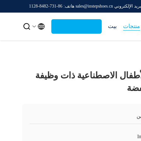
يد الإلكتروني sales@instepshoes.cn
هاتف: 86-731-8482-1128


منتجات
بيت
أطفال الاصطناعية ذات وظيفة
فضة
ن
I