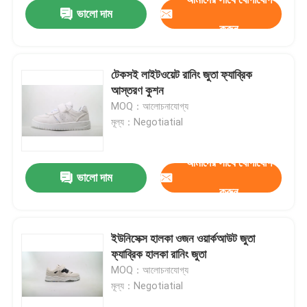
ভালো দাম
করুন
টেকসই লাইটওয়েট রানিং জুতা ফ্যাব্রিক
আস্তরণ কুশন
MOQ：আলোচনাযোগ্য
মূল্য：Negotiatial
আমাদের সাথে যোগাযোগ
ভালো দাম
করুন
বাড়ি
ইউনিসেক্স হালকা ওজন ওয়ার্কআউট জুতা
ফ্যাব্রিক হালকা রানিং জুতা
আমাদের সম্পর্কে
MOQ：আলোচনাযোগ্য
মূল্য：Negotiatial
পরিচিতি