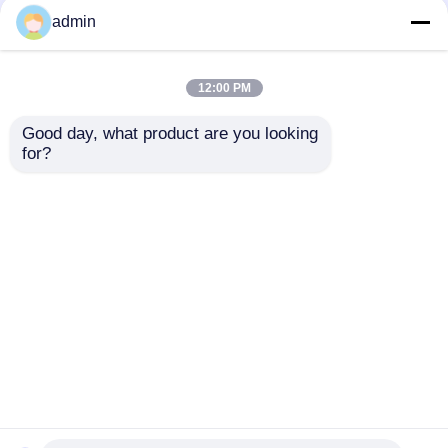
admin
জাল ইভিএ গ্রীষ্মকালীন বাচ্চাদের
গ্রীষ্মকালীন হালকা ওজন
জলজ জুতা জল কার্যকলাপের জন্য
অ্যাকোয়া শিশুদের জুতা অ্যান্টি-
12:00 PM
শ্বাস প্রশ্বাস
স্লিপ ফ্যাশনেবল ওয়াটার জুতা
Good day, what product are you looking 
for?
ভালো দাম
ভালো দাম
আমাদের সাথে যোগাযোগ
আমাদের সাথে যোগাযোগ
করুন
করুন
আরো দেখুন
বাড়ি
আমাদের সম্পর্কে
আমাদের সাথে যোগাযোগ করুন
Desktop Site